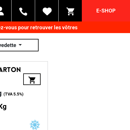
E-SHOP
z-vous pour retrouver les vôtres
vedette
Carton
Kg
(TVA
5.5%
)
Kg