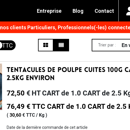
Entreprise
Blog
Contact
os clients Particuliers, Professionnels(-les) connecte
En 
Trier par :
Tentacules De Poulpe Cuites 100g 
2.5kg Environ
72,50
€
HT
CART de 1.0 CART de 2.5 
76,49
€
TTC
CART de 1.0 CART de 2.5 
(
30,60
€
TTC /
Kg
)
Date de la dernière commande de cet article