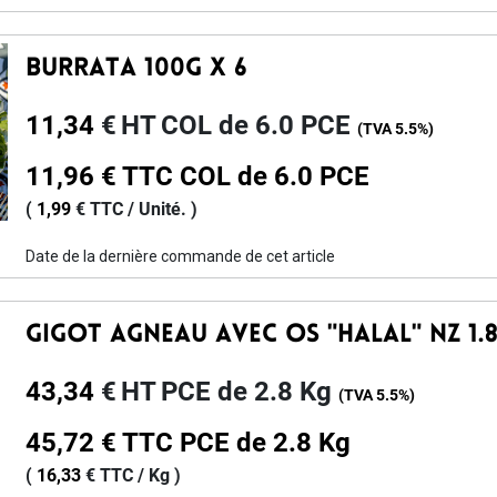
Burrata 100g X 6
11,34
€
HT
COL de 6.0 PCE
(TVA
5.5%
)
11,96
€
TTC
COL de 6.0 PCE
(
1,99
€
TTC /
Unité.
)
Date de la dernière commande de cet article
Gigot Agneau Avec Os "halal" Nz 1.8
43,34
€
HT
PCE de 2.8 Kg
(TVA
5.5%
)
45,72
€
TTC
PCE de 2.8 Kg
(
16,33
€
TTC /
Kg
)