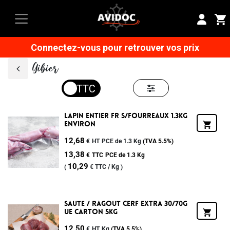
Connectez-vous pour retrouver vos prix
Gibier
Lapin Entier Fr S/fourreaux 1.3kg
Environ
12,68
€
HT
PCE de 1.3 Kg
(TVA
5.5%
)
13,38
€
TTC
PCE de 1.3 Kg
10,29
(
€
TTC /
Kg
)
Saute / Ragout Cerf Extra 30/70g
Ue Carton 5kg
12,50
€
HT
Kg
(TVA
5.5%
)