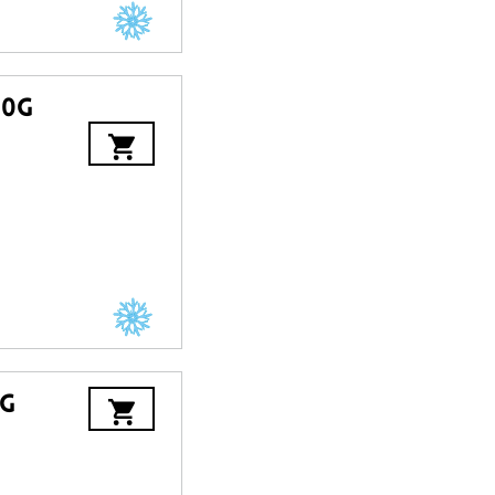
00g
kg