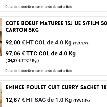
Date de la dernière commande de cet article
Cote Boeuf Maturee 15j Ue S/film 5
Carton 5kg
92,00
€
HT
COL de 4.0 Kg
(TVA
5.5%
)
97,06
€
TTC
COL de 4.0 Kg
(
24,27
€
TTC /
Kg
)
Date de la dernière commande de cet article
Emince Poulet Cuit Curry Sachet 1
12,87
€
HT
SAC de 1.0 Kg
(TVA
5.5%
)