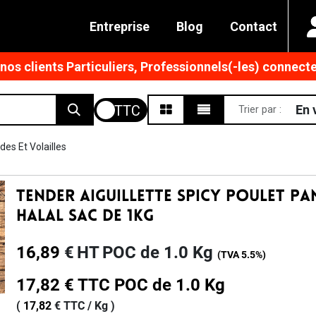
Entreprise
Blog
Contact
os clients Particuliers, Professionnels(-les) connecte
En 
Trier par :
des Et Volailles
Tender Aiguillette Spicy Poulet Pa
Halal Sac De 1kg
16,89
€
HT
POC de 1.0 Kg
(TVA
5.5%
)
17,82
€
TTC
POC de 1.0 Kg
(
17,82
€
TTC /
Kg
)