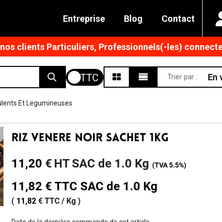
Entreprise
Blog
Contact
os clients Particuliers, Professionnels(-les) connecte
En 
Trier par :
ulents Et Legumineuses
Riz Venere Noir Sachet 1kg
11,20
€
HT
SAC de 1.0 Kg
(TVA
5.5%
)
11,82
€
TTC
SAC de 1.0 Kg
(
11,82
€
TTC /
Kg
)