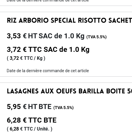
Date de la dernière commande de cet article
Riz Arborio Special Risotto Sachet
3,53
€
HT
SAC de 1.0 Kg
(TVA
5.5%
)
3,72
€
TTC
SAC de 1.0 Kg
(
3,72
€
TTC /
Kg
)
Date de la dernière commande de cet article
Lasagnes Aux Oeufs Barilla Boite 
5,95
€
HT
BTE
(TVA
5.5%
)
6,28
€
TTC
BTE
(
6,28
€
TTC /
Unité.
)