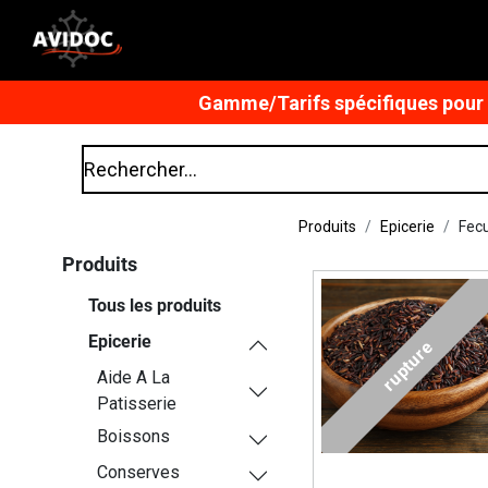
Gamme/Tarifs spécifiques pour n
Produits
Epicerie
Fec
Produits
Tous les produits
Epicerie
rupture
Aide A La
Patisserie
Boissons
Conserves