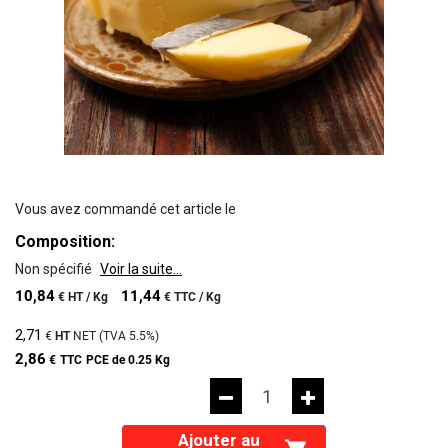
Vous avez commandé cet article le
Composition:
Non spécifié
Voir la suite...
10,84
11,44
€
HT /
Kg
€
TTC /
Kg
2,71
€
HT
NET (TVA
5.5%
)
2,86
€
TTC
PCE de 0.25 Kg
Ajouter au