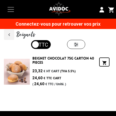
Connectez-vous pour retrouver vos prix
Beignets
Beignet Chocolat 75g Carton 40
Pieces
23,32
€
HT
CART
(TVA
5.5%
)
24,60
€
TTC
CART
24,60
(
€
TTC /
Unité.
)