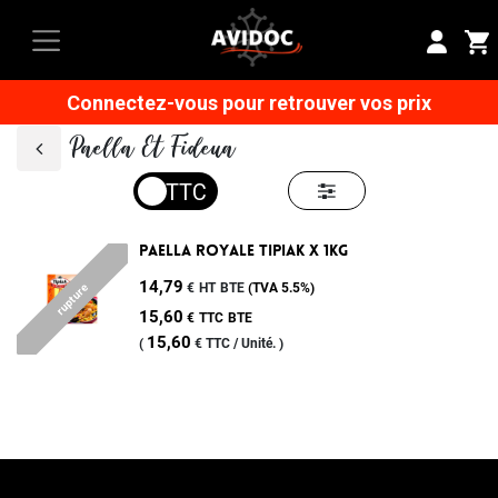
Connectez-vous pour retrouver vos prix
Paella Et Fideua
Paella Royale Tipiak X 1kg
14,79
€
HT
BTE
(TVA
5.5%
)
rupture
15,60
€
TTC
BTE
15,60
(
€
TTC /
Unité.
)