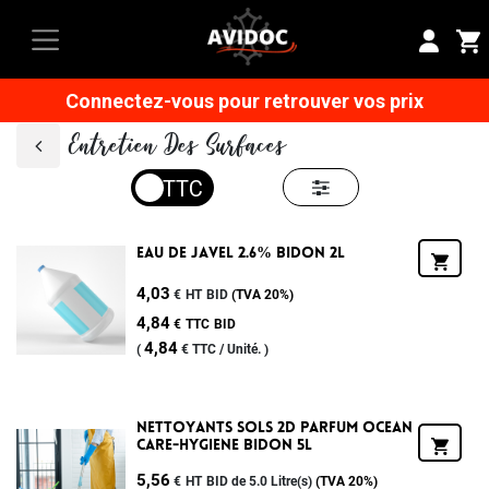
Connectez-vous pour retrouver vos prix
Entretien Des Surfaces
Eau De Javel 2.6% Bidon 2l
4,03
€
HT
BID
(TVA
20%
)
4,84
€
TTC
BID
4,84
(
€
TTC /
Unité.
)
Nettoyants Sols 2d Parfum Ocean
Care-Hygiene Bidon 5l
5,56
€
HT
BID de 5.0 Litre(s)
(TVA
20%
)