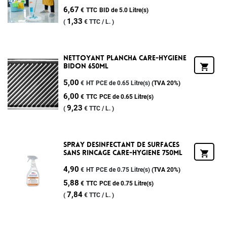
6,67
€
TTC
BID de 5.0 Litre(s)
1,33
(
€
TTC /
L.
)
Nettoyant Plancha Care-Hygiene
Bidon 650ml
5,00
€
HT
PCE de 0.65 Litre(s)
(TVA
20%
)
6,00
€
TTC
PCE de 0.65 Litre(s)
9,23
(
€
TTC /
L.
)
Spray Desinfectant De Surfaces
Sans Rincage Care-Hygiene 750ml
4,90
€
HT
PCE de 0.75 Litre(s)
(TVA
20%
)
5,88
€
TTC
PCE de 0.75 Litre(s)
7,84
(
€
TTC /
L.
)