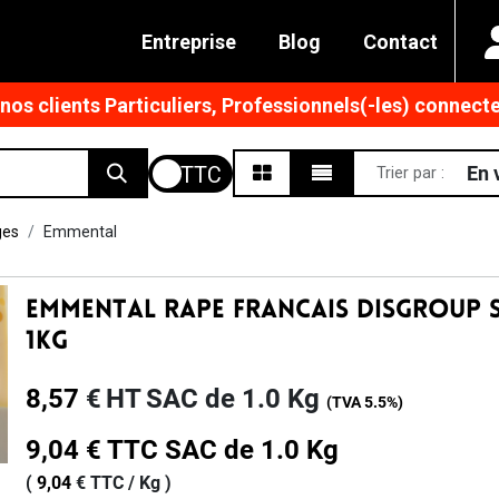
Entreprise
Blog
Contact
os clients Particuliers, Professionnels(-les) connecte
En 
Trier par :
ges
Emmental
Emmental Rape Francais Disgroup 
1kg
8,57
€
HT
SAC de 1.0 Kg
(TVA
5.5%
)
9,04
€
TTC
SAC de 1.0 Kg
(
9,04
€
TTC /
Kg
)