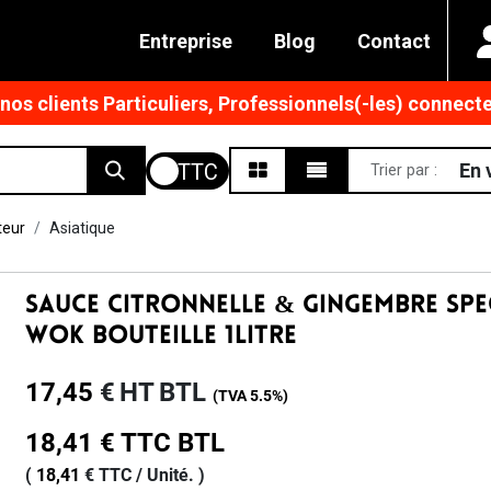
Entreprise
Blog
Contact
os clients Particuliers, Professionnels(-les) connecte
En 
Trier par :
teur
Asiatique
Sauce Citronnelle & Gingembre Spe
Wok Bouteille 1litre
17,45
€
HT
BTL
(TVA
5.5%
)
18,41
€
TTC
BTL
(
18,41
€
TTC /
Unité.
)