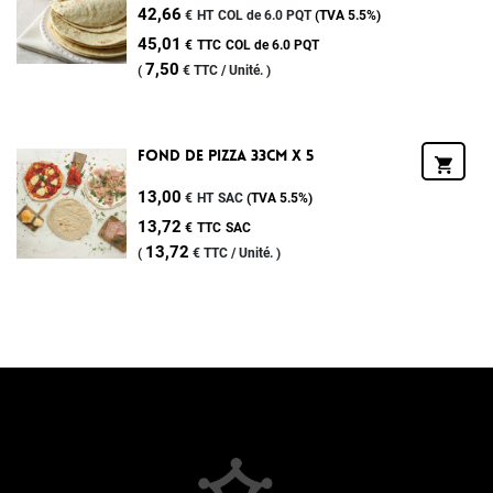
42,66
€
HT
COL de 6.0 PQT
(TVA
5.5%
)
45,01
€
TTC
COL de 6.0 PQT
7,50
(
€
TTC /
Unité.
)
Fond De Pizza 33cm X 5
13,00
€
HT
SAC
(TVA
5.5%
)
13,72
€
TTC
SAC
13,72
(
€
TTC /
Unité.
)