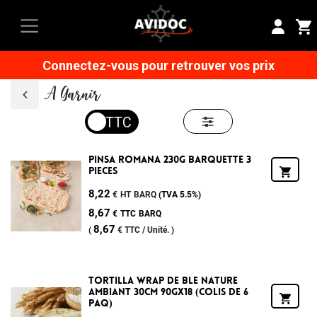
Connectez-vous pour retrouver vos prix
A Garnir
Pinsa Romana 230g Barquette 3
Pieces
8,22
€
HT
BARQ
(TVA
5.5%
)
8,67
€
TTC
BARQ
8,67
(
€
TTC /
Unité.
)
Tortilla Wrap De Ble Nature
Ambiant 30cm 90gx18 (colis De 6
Paq)