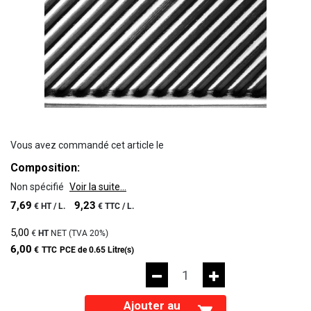
Vous avez commandé cet article le
Composition:
Non spécifié
Voir la suite...
7,69
9,23
€
HT /
L.
€
TTC /
L.
5,00
€
HT
NET (TVA
20%
)
6,00
€
TTC
PCE de 0.65 Litre(s)
Ajouter au