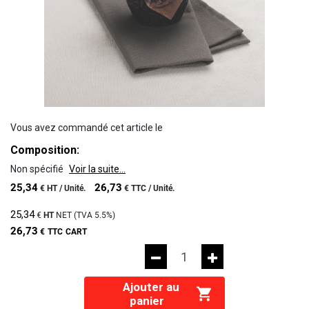
Vous avez commandé cet article le
Composition:
Non spécifié
Voir la suite...
25,34
26,73
€
HT /
Unité.
€
TTC /
Unité.
25,34
€
HT
NET (TVA
5.5%
)
26,73
€
TTC
CART
Ajouter au
panier