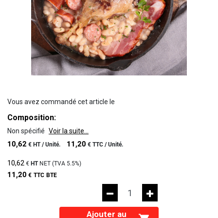
Vous avez commandé cet article le
Composition:
Non spécifié
Voir la suite...
10,62
11,20
€
HT /
Unité.
€
TTC /
Unité.
10,62
€
HT
NET (TVA
5.5%
)
11,20
€
TTC
BTE
Ajouter au