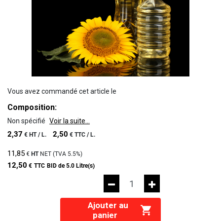
Vous avez commandé cet article le
Composition:
Non spécifié
Voir la suite...
2,37
2,50
€
HT /
L.
€
TTC /
L.
11,85
€
HT
NET (TVA
5.5%
)
12,50
€
TTC
BID de 5.0 Litre(s)
Ajouter au
panier