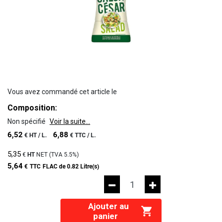
Vous avez commandé cet article le
Composition:
Non spécifié
Voir la suite...
6,52
6,88
€
HT /
L.
€
TTC /
L.
5,35
€
HT
NET (TVA
5.5%
)
5,64
€
TTC
FLAC de 0.82 Litre(s)
Ajouter au
panier