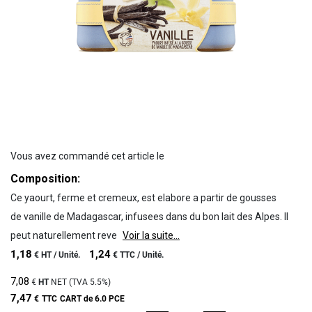
Vous avez commandé cet article le
Composition:
Ce yaourt, ferme et cremeux, est elabore a partir de gousses
de vanille de Madagascar, infusees dans du bon lait des Alpes. Il
peut naturellement reve
Voir la suite...
1,18
1,24
€
HT /
Unité.
€
TTC /
Unité.
7,08
€
HT
NET (TVA
5.5%
)
7,47
€
TTC
CART de 6.0 PCE