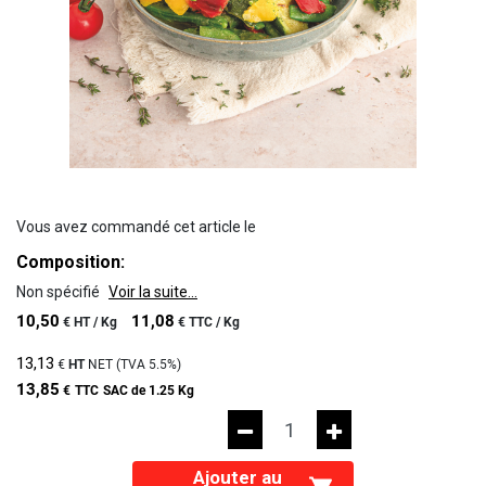
Vous avez commandé cet article le
Composition:
Non spécifié
Voir la suite...
10,50
11,08
€
HT /
Kg
€
TTC /
Kg
13,13
€
HT
NET (TVA
5.5%
)
13,85
€
TTC
SAC de 1.25 Kg
Ajouter au