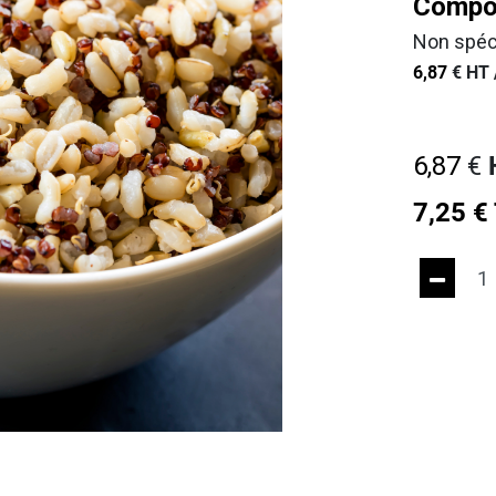
Compos
Non spéc
6,87
€
HT 
6,87
€
7,25
€