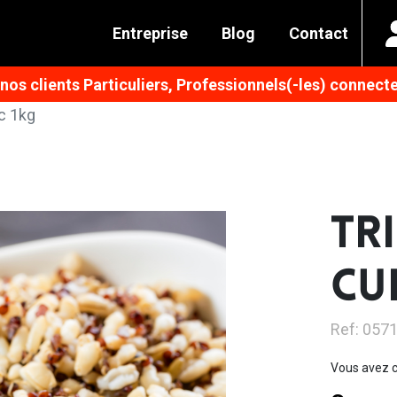
Entreprise
Blog
Contact
os clients Particuliers, Professionnels(-les) connecte
c 1kg
TR
CU
Ref: 057
Vous avez c