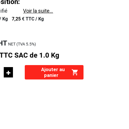
ition:
ifié
Voir la suite...
/
Kg
7,25
€
TTC /
Kg
HT
NET (TVA
5.5%
)
TTC
SAC de 1.0 Kg
Ajouter au
panier