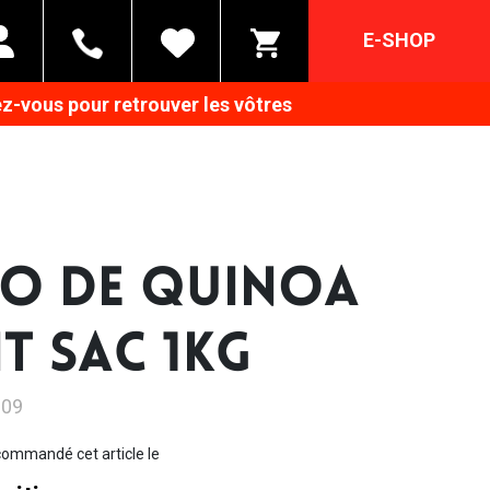
E-SHOP
z-vous pour retrouver les vôtres
IO DE QUINOA
IT SAC 1KG
109
ommandé cet article le