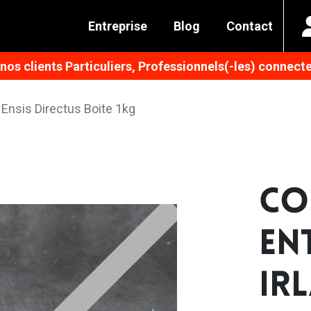
Entreprise
Blog
Contact
os clients Particuliers, Professionnels(-les) connecte
Ensis Directus Boite 1kg
CO
EN
IR