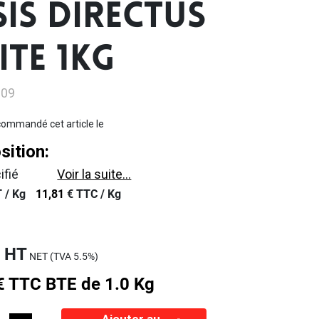
SIS DIRECTUS
ITE 1KG
109
ommandé cet article le
ition:
ifié
Voir la suite...
 /
Kg
11,81
€
TTC /
Kg
€
HT
NET (TVA
5.5%
)
€
TTC
BTE de 1.0 Kg