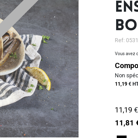
EN
BO
Ref: 053
Vous avez c
Compos
Non spéc
11,19
€
HT
11,19
11,81