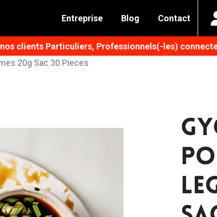
Entreprise
Blog
Contact
os clients Particuliers, Professionnels(-les) connecte
mes 20g Sac 30 Pieces
GY
PO
LE