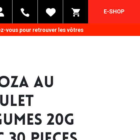
E-SHOP
z-vous pour retrouver les vôtres
OZA AU
ULET
GUMES 20G