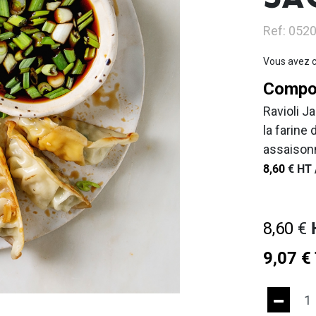
SAC
Ref: 052
Vous avez c
Compos
Ravioli 
la farine
assaisonn
8,60
€
HT 
8,60
€
9,07
€