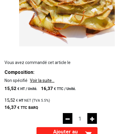
Vous avez commandé cet article le
Composition:
Non spécifié
Voir la suite...
15,52
16,37
€
HT /
Unité.
€
TTC /
Unité.
15,52
€
HT
NET (TVA
5.5%
)
16,37
€
TTC
BARQ
Ajouter au