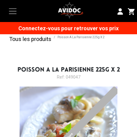
Connectez-vous pour retrouver vos prix
Poisson A La Parisienne 225g X 2
Tous les produits
POISSON A LA PARISIENNE 225G X 2
Ref: 049047