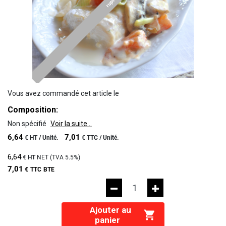
rupture
Vous avez commandé cet article le
Composition:
Non spécifié
Voir la suite...
6,64
7,01
€
HT /
Unité.
€
TTC /
Unité.
6,64
€
HT
NET (TVA
5.5%
)
7,01
€
TTC
BTE
Ajouter au
panier