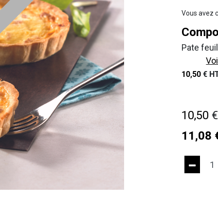
Vous avez c
Compos
Pate feui
Voi
10,50
€
HT
10,50
11,08