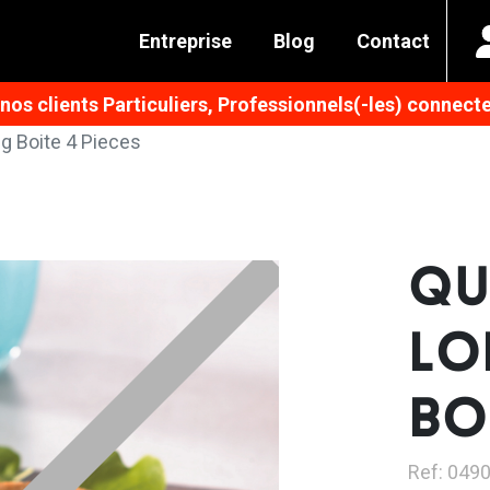
Entreprise
Blog
Contact
os clients Particuliers, Professionnels(-les) connecte
g Boite 4 Pieces
QU
LO
BOI
Ref: 049