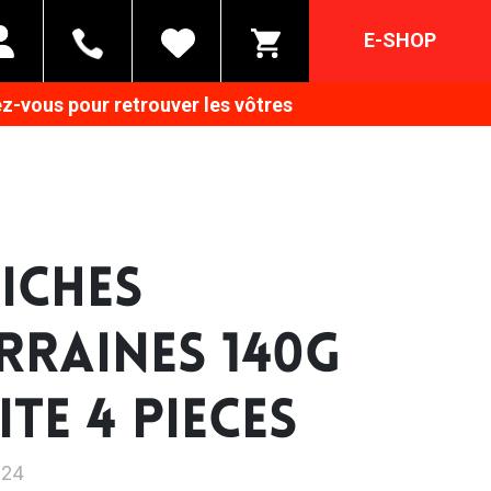
E-SHOP
z-vous pour retrouver les vôtres
ICHES
RRAINES 140G
TE 4 PIECES
024