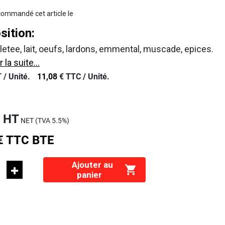
ommandé cet article le
ition:
lletee, lait, oeufs, lardons, emmental, muscade, epices.
r la suite...
 /
Unité.
11,08
€
TTC /
Unité.
€
HT
NET (TVA
5.5%
)
€
TTC
BTE
Ajouter au
panier