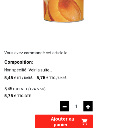
Vous avez commandé cet article le
Composition:
Non spécifié
Voir la suite...
5,45
5,75
€
HT /
Unité.
€
TTC /
Unité.
5,45
€
HT
NET (TVA
5.5%
)
5,75
€
TTC
BTE
Ajouter au
panier