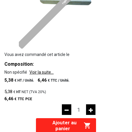
rupture
Vous avez commandé cet article le
Composition:
Non spécifié
Voir la suite...
5,38
6,46
€
HT /
Unité.
€
TTC /
Unité.
5,38
€
HT
NET (TVA
20%
)
6,46
€
TTC
PCE
Ajouter au
panier