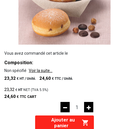
Vous avez commandé cet article le
Composition:
Non spécifié
Voir la suite...
23,32
24,60
€
HT /
Unité.
€
TTC /
Unité.
23,32
€
HT
NET (TVA
5.5%
)
24,60
€
TTC
CART
Ajouter au
panier