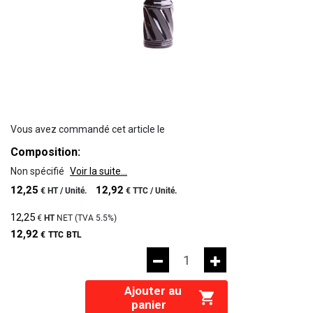
Vous avez commandé cet article le
Composition:
Non spécifié
Voir la suite...
12,25
12,92
€
HT /
Unité.
€
TTC /
Unité.
12,25
€
HT
NET (TVA
5.5%
)
12,92
€
TTC
BTL
Ajouter au
panier