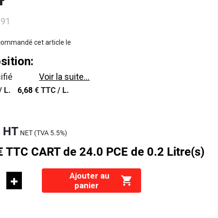
4
091
ommandé cet article le
ition:
ifié
Voir la suite...
/
L.
6,68
€
TTC /
L.
€
HT
NET (TVA
5.5%
)
€
TTC
CART de 24.0 PCE de 0.2 Litre(s)
Ajouter au
panier