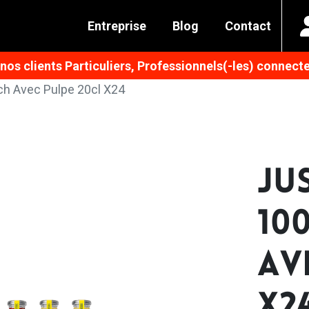
Entreprise
Blog
Contact
os clients Particuliers, Professionnels(-les) connecte
h Avec Pulpe 20cl X24
JU
10
AV