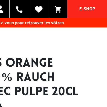
E-SHOP
z-vous pour retrouver les vôtres
S ORANGE
0% RAUCH
EC PULPE 20CL