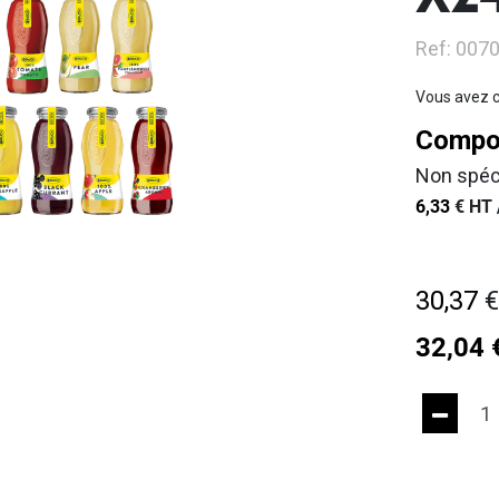
X2
Ref: 007
Vous avez c
Compos
Non spéc
6,33
€
HT 
30,37
32,04