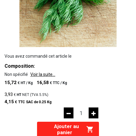
Vous avez commandé cet article le
Composition:
Non spécifié
Voir la suite...
15,72
16,58
€
HT /
Kg
€
TTC /
Kg
3,93
€
HT
NET (TVA
5.5%
)
4,15
€
TTC
SAC de 0.25 Kg
Ajouter au
panier