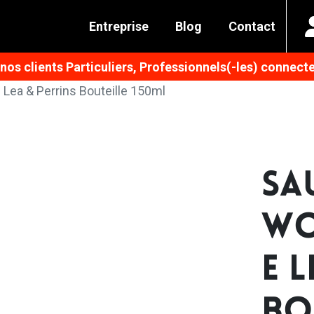
Entreprise
Blog
Contact
os clients Particuliers, Professionnels(-les) connecte
Lea & Perrins Bouteille 150ml
SA
WO
E 