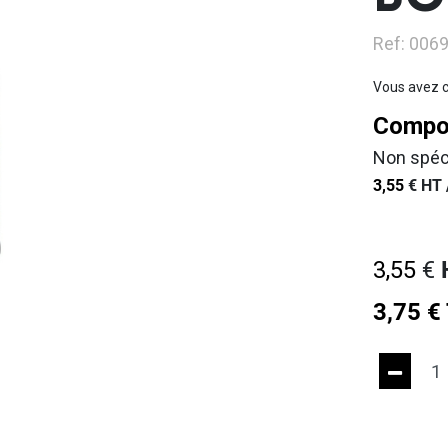
BO
Ref: 006
Vous avez c
Compos
Non spéc
3,55
€
HT 
3,55
€
3,75
€