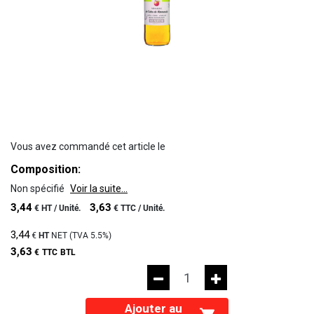
Vous avez commandé cet article le
Composition:
Non spécifié
Voir la suite...
3,44
3,63
€
HT /
Unité.
€
TTC /
Unité.
3,44
€
HT
NET (TVA
5.5%
)
3,63
€
TTC
BTL
Ajouter au