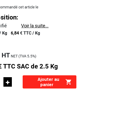
ommandé cet article le
ition:
ifié
Voir la suite...
/
Kg
6,84
€
TTC /
Kg
€
HT
NET (TVA
5.5%
)
€
TTC
SAC de 2.5 Kg
Ajouter au
panier