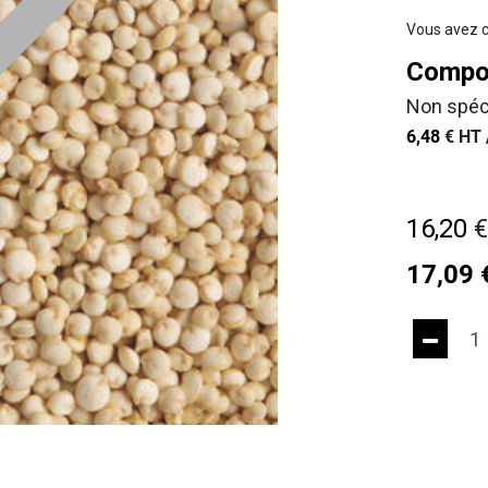
Vous avez c
Compos
Non spéc
6,48
€
HT 
16,20
17,09