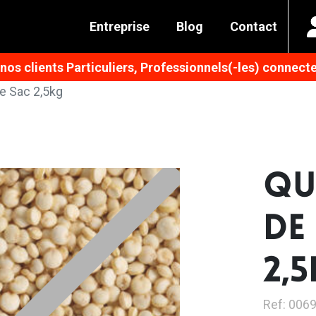
Entreprise
Blog
Contact
os clients Particuliers, Professionnels(-les) connecte
e Sac 2,5kg
QU
DE
2,
Ref: 006