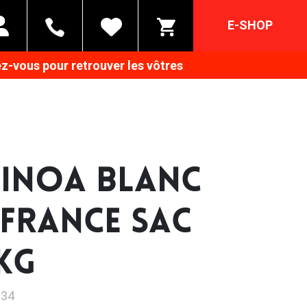
E-SHOP
z-vous pour retrouver les vôtres
INOA BLANC
 FRANCE SAC
5KG
934