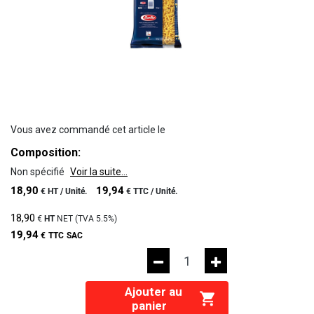
Vous avez commandé cet article le
Composition:
Non spécifié
Voir la suite...
18,90
19,94
€
HT /
Unité.
€
TTC /
Unité.
18,90
€
HT
NET (TVA
5.5%
)
19,94
€
TTC
SAC
Ajouter au
panier