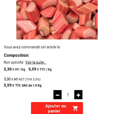
Vous avez commandé cet article le
Composition:
Non spécifié
Voir la suite...
5,30
5,59
€
HT /
Kg
€
TTC /
Kg
5,30
€
HT
NET (TVA
5.5%
)
5,59
€
TTC
SAC de 1.0 Kg
Ajouter au
panier