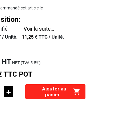
ommandé cet article le
ition:
ifié
Voir la suite...
 /
Unité.
11,25
€
TTC /
Unité.
€
HT
NET (TVA
5.5%
)
€
TTC
POT
Ajouter au
panier