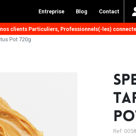
Entreprise
Blog
Contact
os clients Particuliers, Professionnels(-les) connecte
otus Pot 720g
SP
TA
PO
Ref: 005