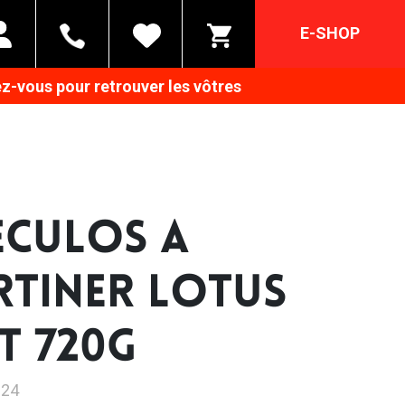
E-SHOP
z-vous pour retrouver les vôtres
ECULOS A
RTINER LOTUS
T 720G
824