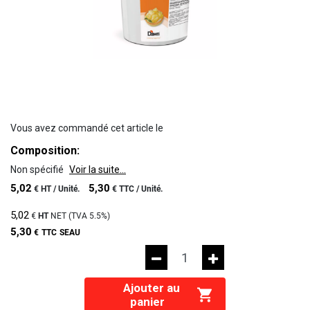
Vous avez commandé cet article le
Composition:
Non spécifié
Voir la suite...
5,02
5,30
€
HT /
Unité.
€
TTC /
Unité.
5,02
€
HT
NET (TVA
5.5%
)
5,30
€
TTC
SEAU
Ajouter au
panier