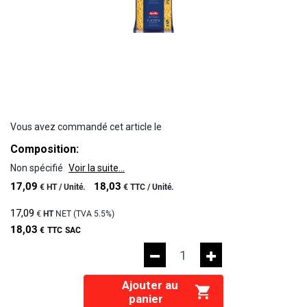
Vous avez commandé cet article le
Composition:
Non spécifié
Voir la suite...
17,09
18,03
€
HT /
Unité.
€
TTC /
Unité.
17,09
€
HT
NET (TVA
5.5%
)
18,03
€
TTC
SAC
Ajouter au
panier