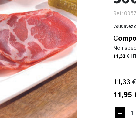
50
Ref: 005
Vous avez c
Compos
Non spéc
11,33
€
HT
11,33
11,95