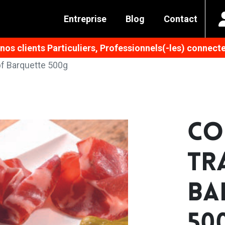
Entreprise
Blog
Contact
os clients Particuliers, Professionnels(-les) connecte
f Barquette 500g
CO
TR
BA