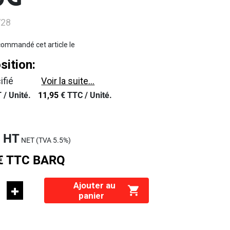
0G
728
ommandé cet article le
ition:
ifié
Voir la suite...
 /
Unité.
11,95
€
TTC /
Unité.
€
HT
NET (TVA
5.5%
)
€
TTC
BARQ
Ajouter au
panier