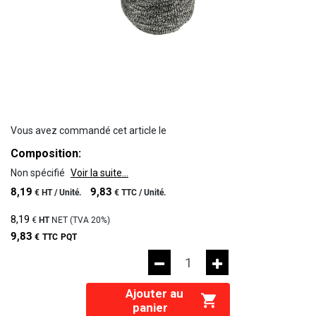
Vous avez commandé cet article le
Composition:
Non spécifié
Voir la suite...
8,19
9,83
€
HT /
Unité.
€
TTC /
Unité.
8,19
€
HT
NET (TVA
20%
)
9,83
€
TTC
PQT
Ajouter au
panier