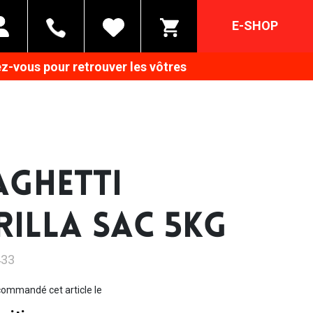
E-SHOP
z-vous pour retrouver les vôtres
AGHETTI
RILLA SAC 5KG
433
ommandé cet article le