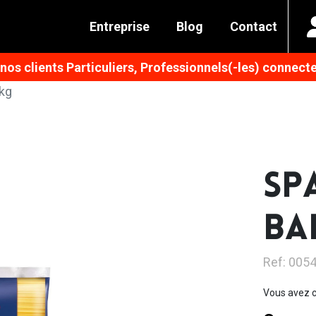
Entreprise
Blog
Contact
os clients Particuliers, Professionnels(-les) connecte
5kg
SP
BA
Ref: 005
Vous avez c