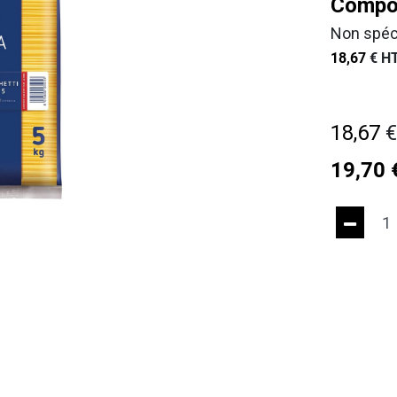
Compos
Non spéc
18,67
€
HT
18,67
19,70