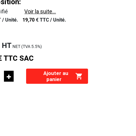
ition:
ifié
Voir la suite...
 /
Unité.
19,70
€
TTC /
Unité.
€
HT
NET (TVA
5.5%
)
€
TTC
SAC
Ajouter au
panier