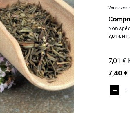
Vous avez c
Compos
Non spéc
7,01
€
HT 
7,01
€
7,40
€