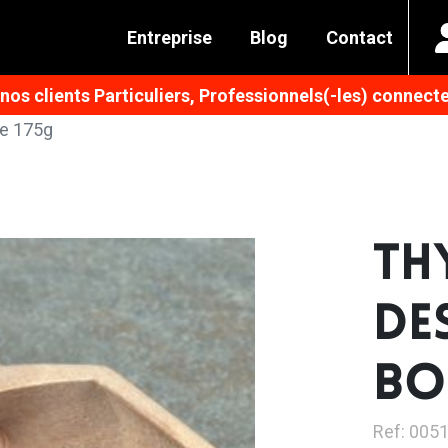
Entreprise
Blog
Contact
os clients Particuliers, Professionnels(-les) connecte
e 175g
TH
DE
BO
Ref: 005