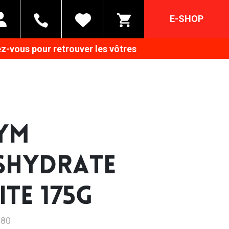
E-SHOP
z-vous pour retrouver les vôtres
YM
SHYDRATE
ITE 175G
180