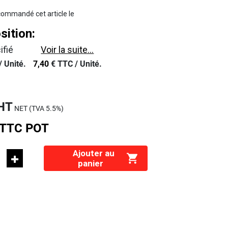
ommandé cet article le
ition:
ifié
Voir la suite...
/
Unité.
7,40
€
TTC /
Unité.
HT
NET (TVA
5.5%
)
TTC
POT
Ajouter au
panier