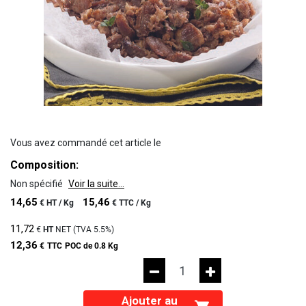
Vous avez commandé cet article le
Composition:
Non spécifié
Voir la suite...
14,65
15,46
€
HT /
Kg
€
TTC /
Kg
11,72
€
HT
NET (TVA
5.5%
)
12,36
€
TTC
POC de 0.8 Kg
Ajouter au