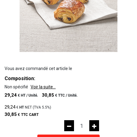
Vous avez commandé cet article le
Composition:
Non spécifié
Voir la suite...
29,24
30,85
€
HT /
Unité.
€
TTC /
Unité.
29,24
€
HT
NET (TVA
5.5%
)
30,85
€
TTC
CART