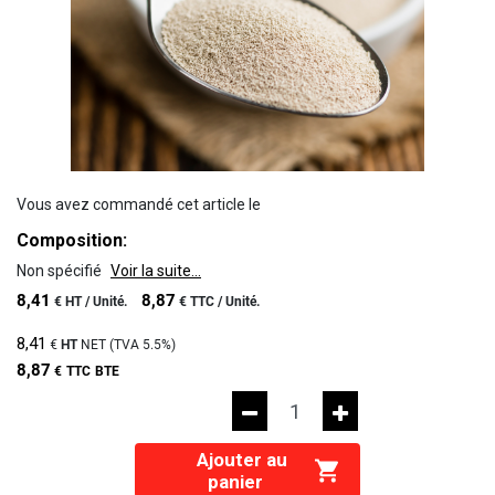
Vous avez commandé cet article le
Composition:
Non spécifié
Voir la suite...
8,41
8,87
€
HT /
Unité.
€
TTC /
Unité.
8,41
€
HT
NET (TVA
5.5%
)
8,87
€
TTC
BTE
Ajouter au
panier