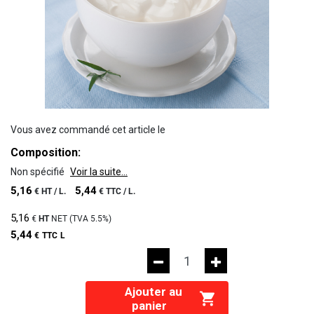
Vous avez commandé cet article le
Composition:
Non spécifié
Voir la suite...
5,16
5,44
€
HT /
L.
€
TTC /
L.
5,16
€
HT
NET (TVA
5.5%
)
5,44
€
TTC
L
Ajouter au
panier