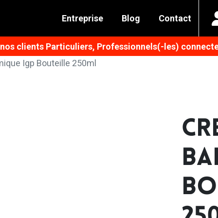
Entreprise
Blog
Contact
os clients Particuliers, Professionnels(-les) connecte
ique Igp Bouteille 250ml
CR
BA
BO