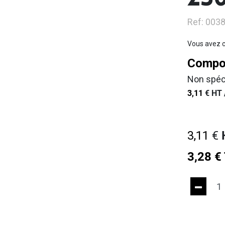
25
Ref: 003
Vous avez c
Compos
Non spéc
3,11
€
HT 
3,11
€
3,28
€