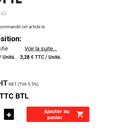
0ML
843
ommandé cet article le
ition:
ifié
Voir la suite...
/
Unité.
3,28
€
TTC /
Unité.
HT
NET (TVA
5.5%
)
TTC
BTL
Ajouter au
panier