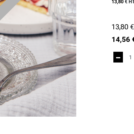
13,80
€
HT
13,80
14,56