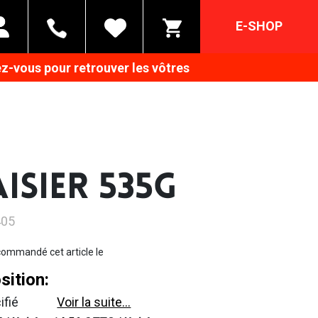
E-SHOP
z-vous pour retrouver les vôtres
AISIER 535G
405
ommandé cet article le
ition:
ifié
Voir la suite...