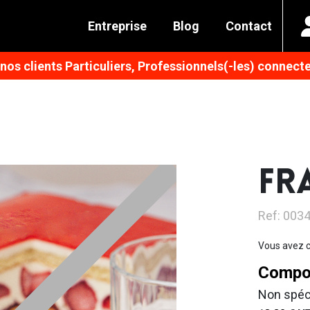
Entreprise
Blog
Contact
os clients Particuliers, Professionnels(-les) connecte
FR
Ref: 003
Vous avez c
Compos
Non spéc