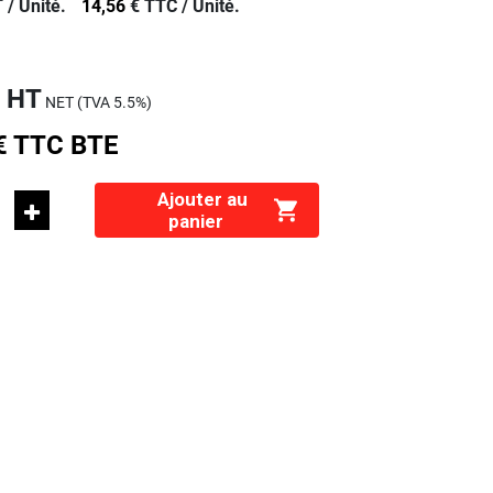
 /
Unité.
14,56
€
TTC /
Unité.
€
HT
NET (TVA
5.5%
)
€
TTC
BTE
Ajouter au
panier