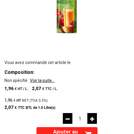
Vous avez commandé cet article le
Composition:
Non spécifié
Voir la suite...
1,96
2,07
€
HT /
L.
€
TTC /
L.
1,96
€
HT
NET (TVA
5.5%
)
2,07
€
TTC
BTL de 1.0 Litre(s)
Ajouter au