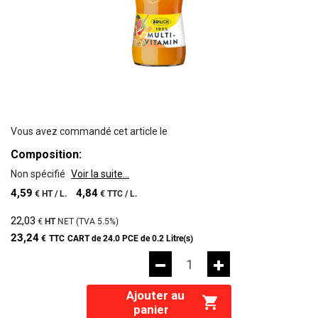
Vous avez commandé cet article le
Composition:
Non spécifié
Voir la suite...
4,59
4,84
€
HT /
L.
€
TTC /
L.
22,03
€
HT
NET (TVA
5.5%
)
23,24
€
TTC
CART de 24.0 PCE de 0.2 Litre(s)
Ajouter au
panier